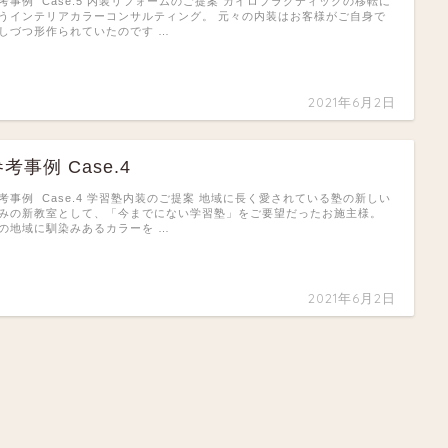
考事例 Case.5 内装リフォームのご提案 カイロプラクティックの移転に
うインテリアカラーコンサルティング。 元々の内装はお客様がご自身で
しづつ形作られていたのです …
2021年6月2日
考事例 Case.4
考事例 Case.4 学習塾内装のご提案 地域に長く愛されている塾の新しい
みの新教室として、「今までにない学習塾」をご要望だったお施主様。
の地域に馴染みあるカラーを …
2021年6月2日