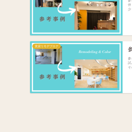
参
伴
少
賃貸リモデブログ
参
参
試
そ