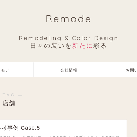
Remode
Remodeling & Color Design
日々の装いを
新たに
彩る
リモデ
会社情報
お問
 TAG ―
店舗
考事例 Case.5